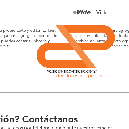
Vide
 propio texto y editar. Es fácil.
Párrafo. Haz clic aquí para agrega
c aquí para agregar tu contenido
Haz clic en Editar Texto o doble
 puedes contar tu historia y
y cambiar la fuente. En este esp
bre ti.
permitir a tus usuarios saber más
ión? Contáctanos
Contáctanos por teléfono o mediante nuestros canales