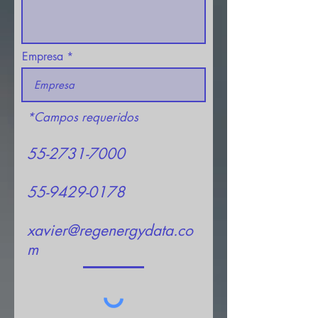
Empresa
*Campos requeridos
55-2731-7000
55-9429-0178
xavier@regenergydata.co
m