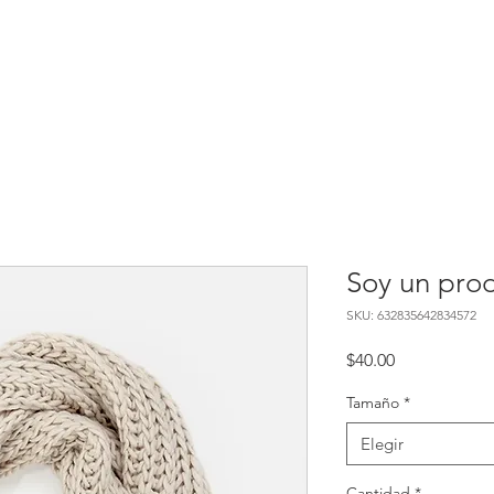
Soy un pro
SKU: 632835642834572
Precio
$40.00
Tamaño
*
Elegir
Cantidad
*