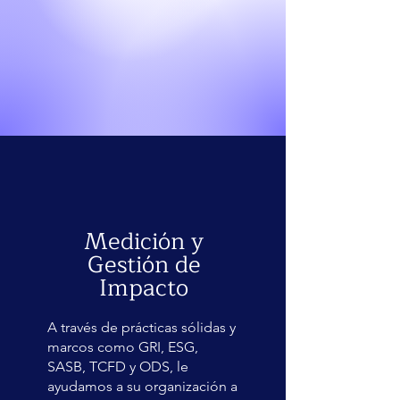
Medición y
Gestión de
Impacto
A través de prácticas sólidas y
marcos como GRI, ESG,
SASB, TCFD y ODS, le
ayudamos a su organización a