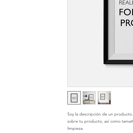
Soy la descripción de un producto. 
sobre tu producto, así como tamaño
limpieza.