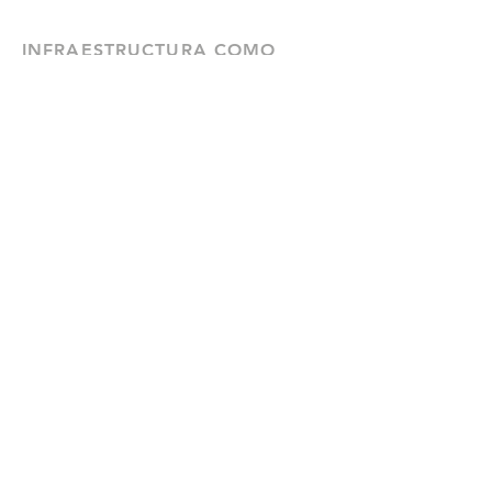
INFRAESTRUCTURA COMO
SERVICIO (IaaS)
Nuestro objetivo es ayudarte a
eliminar gran parte de la
complejidad y los costos
asociados a la construcción y al
mantenimiento de la
infraestructura física.