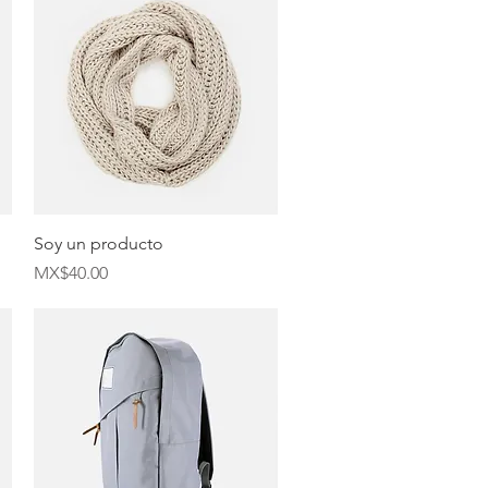
Quick View
Soy un producto
Price
MX$40.00