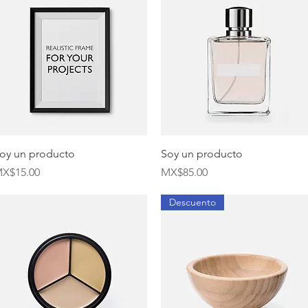
Quick View
Quick View
oy un producto
Soy un producto
rice
Price
X$15.00
MX$85.00
Descuento