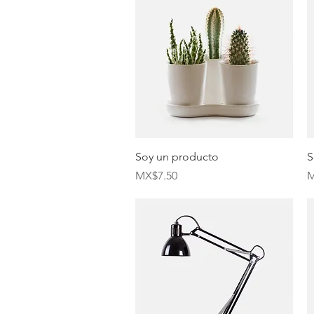
Quick View
Soy un producto
S
Price
P
MX$7.50
M